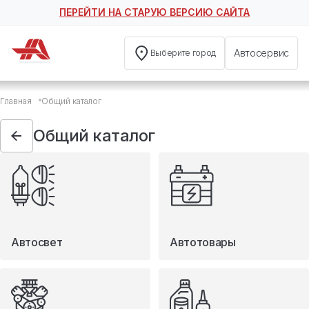
ПЕРЕЙТИ НА СТАРУЮ ВЕРСИЮ САЙТА
Автосервис
Выберите город
Общий каталог
Главная
Общий каталог
Автосвет
Автотовары
Общий каталог
Запчасти
Масла и технические жидкости
Мототовары
Туризм
Автосвет
Автотовары