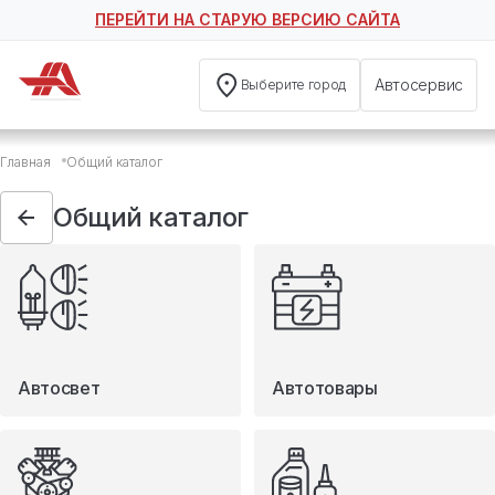
ПЕРЕЙТИ НА СТАРУЮ ВЕРСИЮ САЙТА
Автосервис
Выберите город
Общий каталог
Главная
Общий каталог
Автосвет
Автотовары
Общий каталог
Запчасти
Масла и технические жидкости
Мототовары
Туризм
Автосвет
Автотовары