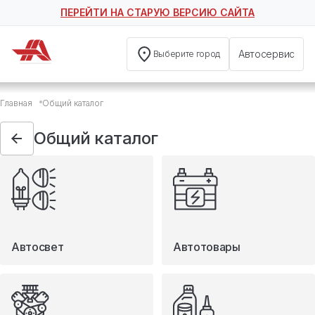
ПЕРЕЙТИ НА СТАРУЮ ВЕРСИЮ САЙТА
Автосервис
Выберите город
Общий каталог
Главная
Общий каталог
Автосвет
Автотовары
Общий каталог
Запчасти
Масла и технические жидкости
Мототовары
Туризм
Автосвет
Автотовары