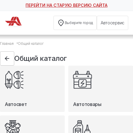
ПЕРЕЙТИ НА СТАРУЮ ВЕРСИЮ САЙТА
Автосервис
Выберите город
Общий каталог
Главная
Общий каталог
Автосвет
Автотовары
Общий каталог
Запчасти
Масла и технические жидкости
Мототовары
Туризм
Автосвет
Автотовары