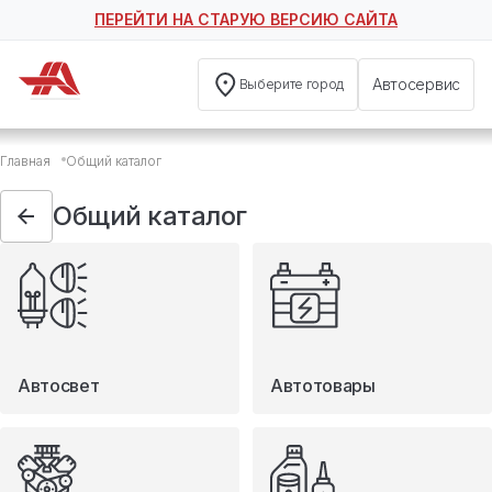
ПЕРЕЙТИ НА СТАРУЮ ВЕРСИЮ САЙТА
Автосервис
Выберите город
Общий каталог
Главная
Общий каталог
Автосвет
Автотовары
Общий каталог
Запчасти
Масла и технические жидкости
Мототовары
Туризм
Автосвет
Автотовары