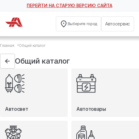
ПЕРЕЙТИ НА СТАРУЮ ВЕРСИЮ САЙТА
Автосервис
Выберите город
Общий каталог
Главная
Общий каталог
Автосвет
Автотовары
Общий каталог
Запчасти
Масла и технические жидкости
Мототовары
Туризм
Автосвет
Автотовары