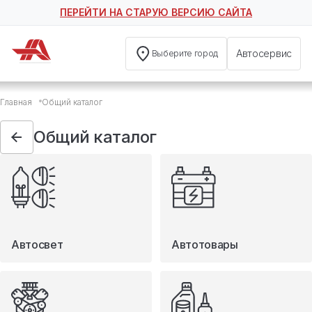
ПЕРЕЙТИ НА СТАРУЮ ВЕРСИЮ САЙТА
Автосервис
Выберите город
Общий каталог
Главная
Общий каталог
Автосвет
Автотовары
Общий каталог
Запчасти
Масла и технические жидкости
Мототовары
Туризм
Автосвет
Автотовары