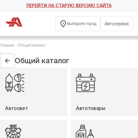
ПЕРЕЙТИ НА СТАРУЮ ВЕРСИЮ САЙТА
Автосервис
Выберите город
Общий каталог
Главная
Общий каталог
Автосвет
Автотовары
Общий каталог
Запчасти
Масла и технические жидкости
Мототовары
Туризм
Автосвет
Автотовары